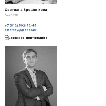
Светлана Брешенкова
Аудитор
+7 (812) 502-72-44
attorney@grade.law
Брошюра-портфолио ›